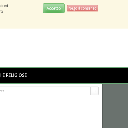
zioni
Accetto
Nego il consenso
ro
I E RELIGIOSE