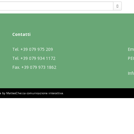
Contatti
Tel.
+39 079 975 209
Em
Tel.
+39 079 934 1172
PE
Fax.
+39 079 973 1862
Inf
sa by
MatteoChessa comunicazione interattiva
.