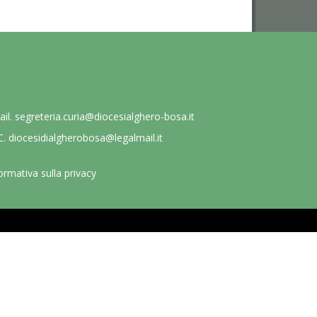
ail.
segreteria.curia@diocesialghero-bosa.it
C.
diocesidialgherobosa@legalmail.it
ormativa sulla privacy