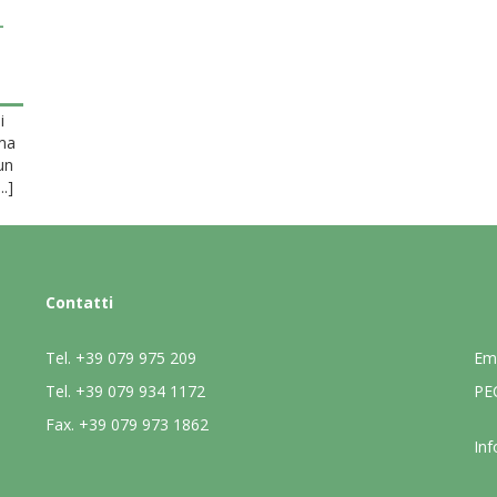
L
i
mma
un
..]
Contatti
Tel.
+39 079 975 209
Em
Tel.
+39 079 934 1172
PE
Fax.
+39 079 973 1862
Inf