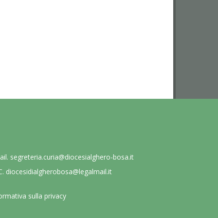
ail.
segreteria.curia@diocesialghero-bosa.it
C.
diocesidialgherobosa@legalmail.it
ormativa sulla privacy