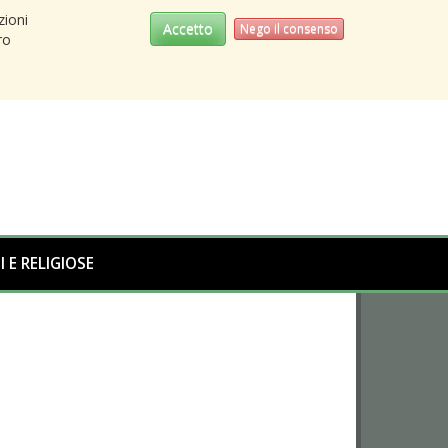
zioni
Accetto
Nego il consenso
ro
I E RELIGIOSE