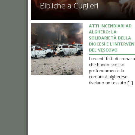
Bibliche a Cuglieri
ATTI INCENDIARI AD
ALGHERO: LA
SOLIDARIETÀ DELLA
DIOCESI E L’INTERVE
DEL VESCOVO
I recenti fatti di cronac
che hanno scosso
profondamente la
comunità algherese,
rivelano un tessuto [...]