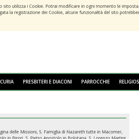
to sito utilizza i Cookie. Potrai modificare in ogni momento le imposta
egata la registrazione dei Cookie, alcune funzionalità del sito potrebbe
 CURIA
PRESBITERI E DIACONI
PARROCCHIE
RELIGIOS
egina delle Missioni, S. Famiglia di Nazareth tutte in Macomer,
o in Birori, S. Pietro Apostolo in Bolotana, S. Lorenzo Martire