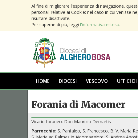
Al fine di migliorare l'esperienza di navigazione, ques
personali relative ai Cookie: nel caso in cui venisse n
risultare disattivate.
Per saperne di più, leggi
l'informativa estesa
.
HOME
DIOCESI
VESCOVO
UFFICI DI
Forania di Macomer
Vicario foraneo: Don Maurizio Demartis
Parrocchie:
S. Pantaleo, S. Francesco, B. V. Maria R
S. Maria ad Palmas in Aidomaggiore, S. Andrea Apostol