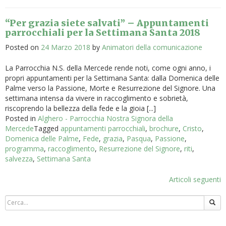
“Per grazia siete salvati” – Appuntamenti
parrocchiali per la Settimana Santa 2018
Posted on
24 Marzo 2018
by
Animatori della comunicazione
La Parrocchia N.S. della Mercede rende noti, come ogni anno, i
propri appuntamenti per la Settimana Santa: dalla Domenica delle
Palme verso la Passione, Morte e Resurrezione del Signore. Una
settimana intensa da vivere in raccoglimento e sobrietà,
riscoprendo la bellezza della fede e la gioia [...]
Posted in
Alghero - Parrocchia Nostra Signora della
Mercede
Tagged
appuntamenti parrocchiali
,
brochure
,
Cristo
,
Domenica delle Palme
,
Fede
,
grazia
,
Pasqua
,
Passione
,
programma
,
raccoglimento
,
Resurrezione del Signore
,
riti
,
salvezza
,
Settimana Santa
Navigazione
Articoli seguenti
articoli