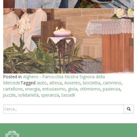
Posted in
Alghero - Parrocchia Nostra Signora della
Mercede
Tagged
aiuto
,
attesa
,
Avvento
,
bicicletta
,
cammino
,
cartellone
,
energia
,
entusiasmo
,
gioia
,
ottimismo
,
pazienza
,
puzzle
,
solidarietà
,
speranza
,
tasselli