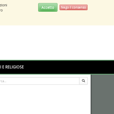
zioni
Accetto
Nego il consenso
ro
I E RELIGIOSE