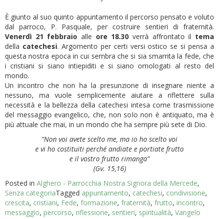
È giunto al suo quinto appuntamento il percorso pensato e voluto
dal parroco, P. Pasquale, per costruire sentieri di fraternità.
Venerdì 21 febbraio
alle
ore 18.30
verrà affrontato il
tema
della
catechesi
. Argomento per certi versi ostico se si pensa a
questa nostra epoca in cui sembra che si sia smarrita la fede, che
i cristiani si siano intiepiditi e si siano omologati al resto del
mondo.
Un incontro che non ha la presunzione di insegnare niente a
nessuno, ma vuole semplicemente aiutare a riflettere sulla
necessità e la bellezza della catechesi intesa come trasmissione
del messaggio evangelico, che, non solo non è antiquato, ma è
più attuale che mai, in un mondo che ha sempre più sete di Dio.
“Non voi avete scelto me, ma io ho scelto voi
e vi ho costituiti perché andiate e
portiate frutto
e il vostro frutto rimanga”
(Gv. 15,16)
Posted in
Alghero - Parrocchia Nostra Signora della Mercede
,
Senza categoria
Tagged
appuntamento
,
catechesi
,
condivisione
,
crescita
,
cristiani
,
Fede
,
formazione
,
fraternità
,
frutto
,
incontro
,
messaggio
,
percorso
,
riflessione
,
sentieri
,
spiritualità
,
Vangelo