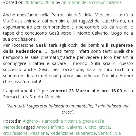
Posted on
20 Marzo 2018
by
Animatori della comunicazione
Anche quest’anno nella Parrocchia N.S. della Mercede si terrà la
Via Crucis animata dai bambini e dai ragazzi del catechismo, un
appuntamento per comprendere e ripercorrere più da vicino le
tappe che conducono Gesù verso il Monte Calvario, luogo della
sua crocifissione.
Per l’occasione
Gesù
sarà agli occhi dei bambini
il
supereroe
della Redenzione
. Di questi tempi infatti sono tanti quelli che
riempiono le sale cinematografiche per vedere i loro beniamini
sconfiggere i cattivi e salvare il mondo. Sulla scia di questo
successo anche Gesù, per l’occasione, sarà ai loro occhi un
supereroe dotato del superpotere più efficace: l’infinito Amore
che salva l’umanità!
L’appuntamento è per
venerdì 23 Marzo alle ore 18.00
nella
Parrocchia N.S. della Mercede.
“Non tutti i supereroi indossano un mantello, il mio indossa una
croce”.
Posted in
Alghero - Parrocchia Nostra Signora della
Mercede
Tagged
Amore infinito
,
Calvario
,
Cristo
,
croce
,
crocifissione
,
Passione
,
Redenzione
,
supereroe
,
venerdì
,
Via