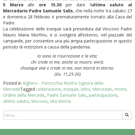
5 Marzo
alle
ore 15.30
per dare l’
ultimo saluto
al
Mercedario
Padre Samuele Salis
, che nella notte tra sabato 27
e domenica 28 febbraio è prematuramente tornato alla Casa del
Padre.
La celebrazione delle esequie sarà presieduta dal Vescovo Padre
Mauro Maria Morfino, e si svolgerà all’esterno, nel piazzale del
campanile, per consentire una più ampia partecipazione in questo
periodo di restrizioni a causa della pandemia.
Io sono la risurrezione e la vita;
chi crede in me, anche se muore, vivrà;
chiunque vive e crede in me, non morrà in eterno.
(Gv. 11,25-26)
Posted in
Alghero - Parrocchia Nostra Signora della
Mercede
Tagged
celebrazione
,
esequie
,
lutto
,
Mercedari
,
morte
,
Ordine della Mercede
,
Padre Samuele Salis
,
partecipazione
,
ultimo saluto
,
Vescovo
,
vita eterna