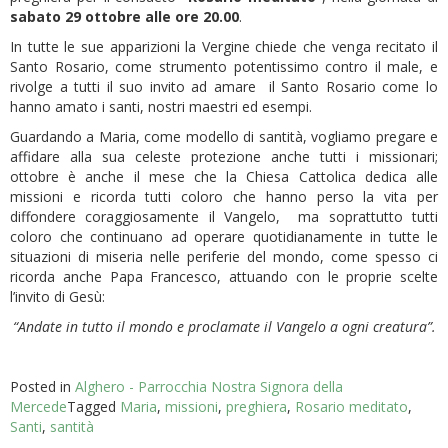
sabato 29 ottobre alle ore 20.00
.
In tutte le sue apparizioni la Vergine chiede che venga recitato il
Santo Rosario, come strumento potentissimo contro il male, e
rivolge a tutti il suo invito ad amare il Santo Rosario come lo
hanno amato i santi, nostri maestri ed esempi.
Guardando a Maria, come modello di santità, vogliamo pregare e
affidare alla sua celeste protezione anche tutti i missionari;
ottobre è anche il mese che la Chiesa Cattolica dedica alle
missioni e ricorda tutti coloro che hanno perso la vita per
diffondere coraggiosamente il Vangelo, ma soprattutto tutti
coloro che continuano ad operare quotidianamente in tutte le
situazioni di miseria nelle periferie del mondo, come spesso ci
ricorda anche Papa Francesco, attuando con le proprie scelte
l’invito di Gesù:
“Andate in tutto il mondo e proclamate il Vangelo a ogni creatura”.
Posted in
Alghero - Parrocchia Nostra Signora della
Mercede
Tagged
Maria
,
missioni
,
preghiera
,
Rosario meditato
,
Santi
,
santità