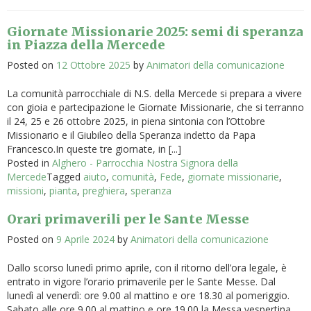
Giornate Missionarie 2025: semi di speranza
in Piazza della Mercede
Posted on
12 Ottobre 2025
by
Animatori della comunicazione
La comunità parrocchiale di N.S. della Mercede si prepara a vivere
con gioia e partecipazione le Giornate Missionarie, che si terranno
il 24, 25 e 26 ottobre 2025, in piena sintonia con l’Ottobre
Missionario e il Giubileo della Speranza indetto da Papa
Francesco.In queste tre giornate, in [...]
Posted in
Alghero - Parrocchia Nostra Signora della
Mercede
Tagged
aiuto
,
comunità
,
Fede
,
giornate missionarie
,
missioni
,
pianta
,
preghiera
,
speranza
Orari primaverili per le Sante Messe
Posted on
9 Aprile 2024
by
Animatori della comunicazione
Dallo scorso lunedì primo aprile, con il ritorno dell’ora legale, è
entrato in vigore l’orario primaverile per le Sante Messe. Dal
lunedì al venerdì: ore 9.00 al mattino e ore 18.30 al pomeriggio.
Sabato alle ore 9.00 al mattino e ore 19.00 la Messa vespertina,