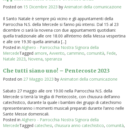
Posted on
15 Dicembre 2023
by
Animatori della comunicazione
Il Santo Natale è sempre più vicino e gli appuntamenti della
Parrocchia N.S. della Mercede si fanno più intensi. Dal 15 al 23
dicembre ci sarà la novena con due appuntamenti quotidiani:
quella tradizionale alle ore 18.00 all’interno della Messa vespertina
e alle ore 19.30 quella animata [...]
Posted in
Alghero - Parrocchia Nostra Signora della
Mercede
Tagged
amore
,
Avvento
,
cammino
,
comunità
,
Fede
,
Natale 2023
,
Novena
,
speranza
Che tutti siano uno! – Pentecoste 2023
Posted on
27 Maggio 2023
by
Animatori della comunicazione
Sabato 27 maggio alle ore 19.00 nella Parrocchia N.S. della
Mercede si terrà la Veglia di Pentecoste, con chiusura dell’anno
catechistico, durante la quale i bambini dei gruppi di catechismo
ripresenteranno i momenti musicali preparati durante l’anno nelle
Sante Messe domenicali.
Posted in
Alghero - Parrocchia Nostra Signora della
Mercede
Tagged
catechesi
,
chiusura anno catechistico
,
comunità
,