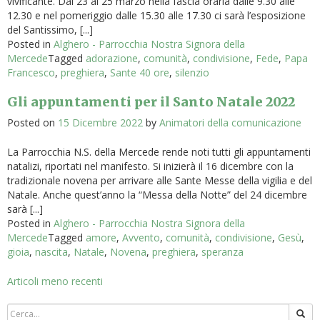
vivificante. Dal 23 al 25 marzo nella fascia oraria dalle 9.30 alle
12.30 e nel pomeriggio dalle 15.30 alle 17.30 ci sarà l’esposizione
del Santissimo, [...]
Posted in
Alghero - Parrocchia Nostra Signora della
Mercede
Tagged
adorazione
,
comunità
,
condivisione
,
Fede
,
Papa
Francesco
,
preghiera
,
Sante 40 ore
,
silenzio
Gli appuntamenti per il Santo Natale 2022
Posted on
15 Dicembre 2022
by
Animatori della comunicazione
La Parrocchia N.S. della Mercede rende noti tutti gli appuntamenti
natalizi, riportati nel manifesto. Si inizierà il 16 dicembre con la
tradizionale novena per arrivare alle Sante Messe della vigilia e del
Natale. Anche quest’anno la “Messa della Notte” del 24 dicembre
sarà [...]
Posted in
Alghero - Parrocchia Nostra Signora della
Mercede
Tagged
amore
,
Avvento
,
comunità
,
condivisione
,
Gesù
,
gioia
,
nascita
,
Natale
,
Novena
,
preghiera
,
speranza
Navigazione
Articoli meno recenti
articoli