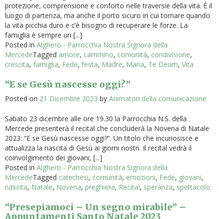
protezione, comprensione e conforto nelle traversie della vita. È il
luogo di partenza, ma anche il porto sicuro in cui tornare quando
la vita picchia duro e c’è bisogno di recuperare le forze. La
famiglia è sempre un [...]
Posted in
Alghero - Parrocchia Nostra Signora della
Mercede
Tagged
amore
,
cammino
,
comunità
,
condivisione
,
crescita
,
famiglia
,
Fede
,
festa
,
Madre
,
Maria
,
Te Deum
,
Vita
“E se Gesù nascesse oggi?”
Posted on
21 Dicembre 2023
by
Animatori della comunicazione
Sabato 23 dicembre alle ore 19.30 la Parrocchia N.S. della
Mercede presenterà il recital che concluderà la Novena di Natale
2023: “E se Gesù nascesse oggi?”. Un titolo che incuriosisce e
attualizza la nascita di Gesù ai giorni nostri. Il recital vedrà il
coinvolgimento dei giovani, [...]
Posted in
Alghero - Parrocchia Nostra Signora della
Mercede
Tagged
catechesi
,
comunità
,
emozioni
,
Fede
,
giovani
,
nascita
,
Natale
,
Novena
,
preghiera
,
Recital
,
speranza
,
spettacolo
“Presepiamoci – Un segno mirabile” –
Appuntamenti Santo Natale 2023