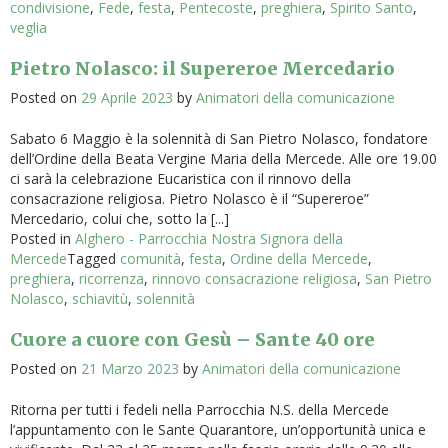
condivisione
,
Fede
,
festa
,
Pentecoste
,
preghiera
,
Spirito Santo
,
veglia
Pietro Nolasco: il Supereroe Mercedario
Posted on
29 Aprile 2023
by
Animatori della comunicazione
Sabato 6 Maggio è la solennità di San Pietro Nolasco, fondatore
dell’Ordine della Beata Vergine Maria della Mercede. Alle ore 19.00
ci sarà la celebrazione Eucaristica con il rinnovo della
consacrazione religiosa. Pietro Nolasco è il “Supereroe”
Mercedario, colui che, sotto la [...]
Posted in
Alghero - Parrocchia Nostra Signora della
Mercede
Tagged
comunità
,
festa
,
Ordine della Mercede
,
preghiera
,
ricorrenza
,
rinnovo consacrazione religiosa
,
San Pietro
Nolasco
,
schiavitù
,
solennità
Cuore a cuore con Gesù – Sante 40 ore
Posted on
21 Marzo 2023
by
Animatori della comunicazione
Ritorna per tutti i fedeli nella Parrocchia N.S. della Mercede
l’appuntamento con le Sante Quarantore, un’opportunità unica e