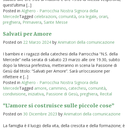
quest’ultima [...]
Posted in
Alghero - Parrocchia Nostra Signora della
Mercede
Tagged
celebrazioni
,
comunità
,
ora legale
,
orari
,
preghiera
,
Primavera
,
Sante Messe
Salvati per Amore
Posted on
22 Marzo 2024
by
Animatori della comunicazione
I bambini e i ragazzi della catechesi della Parrocchia “N.S. della
Mercede” nella serata di sabato 23 marzo alle ore 19.30, subito
dopo la Messa prefestiva, metteranno in scena la Passione di
Gesù dal titolo: “Salvati per Amore”. Sarà un’occasione per
riflettere e [...]
Posted in
Alghero - Parrocchia Nostra Signora della
Mercede
Tagged
amore
,
cammino
,
catechesi
,
comunità
,
condivisione
,
iniziativa
,
Passione di Gesù
,
preghiera
,
Recital
“L’amore si costruisce sulle piccole cose”
Posted on
30 Dicembre 2023
by
Animatori della comunicazione
La famiglia è il luogo della vita, della crescita e della formazione; è