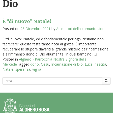
Dio
È “di nuovo” Natale!
Posted on
23 Dicembre 2021
by
Animatori della comunicazione
È “di nuovo” Natale, ed è fondamentale per ogni cristiano non
“sprecare” questa festa tanto ricca di grazia! È importante
recuperare lo stupore davanti al grande mistero dell’Incarnazione
e all’immenso dono di Dio all’umanità. In quel bambino [...]
Posted in
Alghero - Parrocchia Nostra Signora della
Mercede
Tagged
dono
,
Gesù
,
Incarnazione di Dio
,
Luce
,
nascita
,
Natale
,
speranza
,
vigilia