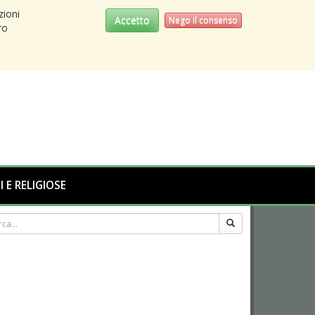
zioni
Accetto
Nego il consenso
ro
I E RELIGIOSE