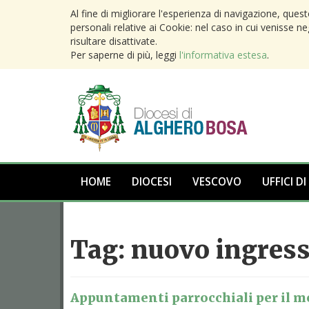
Al fine di migliorare l'esperienza di navigazione, ques
personali relative ai Cookie: nel caso in cui venisse n
risultare disattivate.
Per saperne di più, leggi
l'informativa estesa
.
HOME
DIOCESI
VESCOVO
UFFICI DI
Tag:
nuovo ingress
Appuntamenti parrocchiali per il m