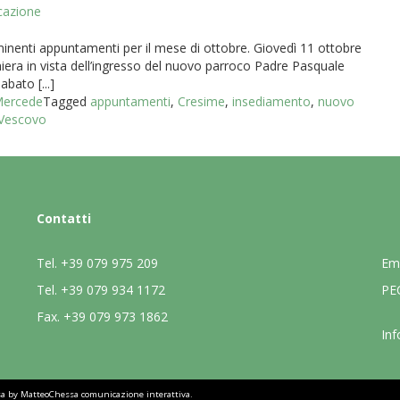
cazione
inenti appuntamenti per il mese di ottobre. Giovedì 11 ottobre
iera in vista dell’ingresso del nuovo parroco Padre Pasquale
bato [...]
 Mercede
Tagged
appuntamenti
,
Cresime
,
insediamento
,
nuovo
Vescovo
Contatti
Tel.
+39 079 975 209
Em
Tel.
+39 079 934 1172
PE
Fax.
+39 079 973 1862
Inf
sa by
MatteoChessa comunicazione interattiva
.