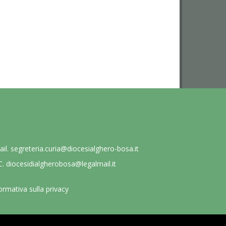
ail.
segreteria.curia@diocesialghero-bosa.it
C.
diocesidialgherobosa@legalmail.it
ormativa sulla privacy