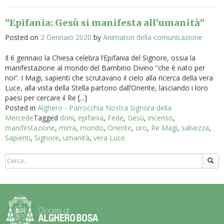
“Epifania: Gesù si manifesta all’umanità”
Posted on
2 Gennaio 2020
by
Animatori della comunicazione
Il 6 gennaio la Chiesa celebra l’Epifania del Signore, ossia la
manifestazione al mondo del Bambino Divino “che è nato per
noi”. I Magi, sapienti che scrutavano il cielo alla ricerca della vera
Luce, alla vista della Stella partono dall’Oriente, lasciando i loro
paesi per cercare il Re [...]
Posted in
Alghero - Parrocchia Nostra Signora della
Mercede
Tagged
doni
,
epifania
,
Fede
,
Gesù
,
incenso
,
manifestazione
,
mirra
,
mondo
,
Oriente
,
oro
,
Re Magi
,
salvezza
,
Sapienti
,
Signore
,
umanità
,
vera Luce