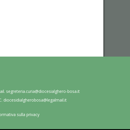
ail.
segreteria.curia@diocesialghero-bosa.it
C.
diocesidialgherobosa@legalmail.it
ormativa sulla privacy