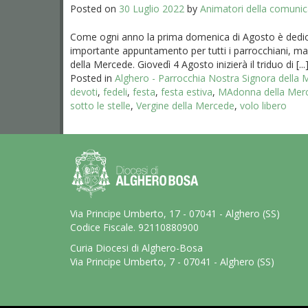
Posted on
30 Luglio 2022
by
Animatori della comuni
Come ogni anno la prima domenica di Agosto è dedicat
importante appuntamento per tutti i parrocchiani, ma 
della Mercede. Giovedì 4 Agosto inizierà il triduo di [...
Posted in
Alghero - Parrocchia Nostra Signora della
devoti
,
fedeli
,
festa
,
festa estiva
,
MAdonna della Mer
sotto le stelle
,
Vergine della Mercede
,
volo libero
Via Principe Umberto, 17 - 07041 - Alghero (SS)
Codice Fiscale. 92110880900
Curia Diocesi di Alghero-Bosa
Via Principe Umberto, 7 - 07041 - Alghero (SS)