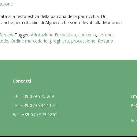
cazione
a alla festa estiva della patrona della parrocchia. Un
anche per i cittadini di Alghero che sono devoti alla Madonna
]
 Mercede
Tagged
Adorazione Eucaristica
,
concerto
,
corone
,
cede
,
Ordine mercedario
,
preghiera
,
processione
,
Rosario
Contatti
Tel.
+39 079 975 209
Em
Tel.
+39 079 934 1172
PE
Fax.
+39 079 973 1862
Inf