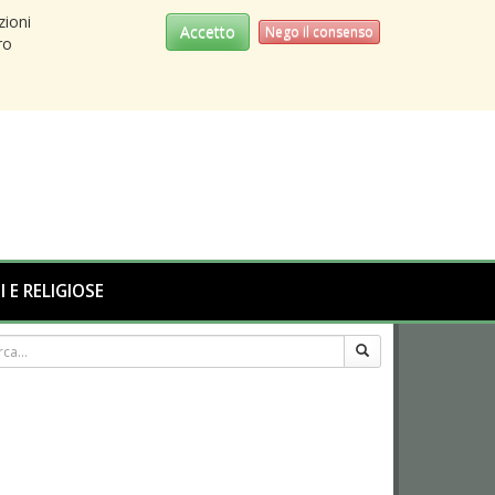
zioni
Accetto
Nego il consenso
ro
I E RELIGIOSE