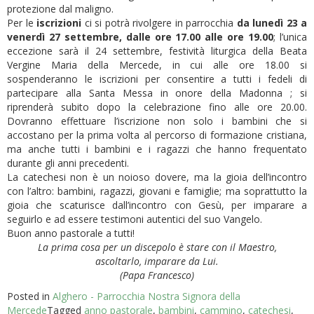
protezione dal maligno.
Per le
iscrizioni
ci si potrà rivolgere in parrocchia
da lunedì 23 a
venerdì 27 settembre, dalle ore 17.00 alle ore 19.00
; l’unica
eccezione sarà il 24 settembre, festività liturgica della Beata
Vergine Maria della Mercede, in cui alle ore 18.00 si
sospenderanno le iscrizioni per consentire a tutti i fedeli di
partecipare alla Santa Messa in onore della Madonna ; si
riprenderà subito dopo la celebrazione fino alle ore 20.00.
Dovranno effettuare l’iscrizione non solo i bambini che si
accostano per la prima volta al percorso di formazione cristiana,
ma anche tutti i bambini e i ragazzi che hanno frequentato
durante gli anni precedenti.
La catechesi non è un noioso dovere, ma la gioia dell’incontro
con l’altro: bambini, ragazzi, giovani e famiglie; ma soprattutto la
gioia che scaturisce dall’incontro con Gesù, per imparare a
seguirlo e ad essere testimoni autentici del suo Vangelo.
Buon anno pastorale a tutti!
La prima cosa per un discepolo è stare con il Maestro,
ascoltarlo, imparare da Lui.
(Papa Francesco)
Posted in
Alghero - Parrocchia Nostra Signora della
Mercede
Tagged
anno pastorale
,
bambini
,
cammino
,
catechesi
,