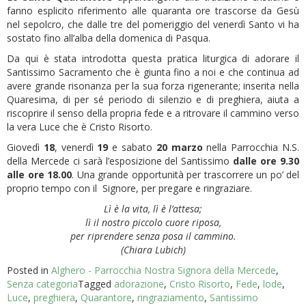
fanno esplicito riferimento alle quaranta ore trascorse da Gesù
nel sepolcro, che dalle tre del pomeriggio del venerdì Santo vi ha
sostato fino all’alba della domenica di Pasqua.
Da qui è stata introdotta questa pratica liturgica di adorare il
Santissimo Sacramento che è giunta fino a noi e che continua ad
avere grande risonanza per la sua forza rigenerante; inserita nella
Quaresima, di per sé periodo di silenzio e di preghiera, aiuta a
riscoprire il senso della propria fede e a ritrovare il cammino verso
la vera Luce che è Cristo Risorto.
Giovedì
18
, venerdì
19
e sabato
20
marzo
nella Parrocchia N.S.
della Mercede ci sarà l’esposizione del Santissimo
dalle ore 9.30
alle ore 18.00
. Una grande opportunità per trascorrere un po’ del
proprio tempo con il Signore, per pregare e ringraziare.
Lì è la vita, lì è l’attesa;
lì il nostro piccolo cuore riposa,
per riprendere senza posa
il cammino.
(Chiara Lubich)
Posted in
Alghero - Parrocchia Nostra Signora della Mercede
,
Senza categoria
Tagged
adorazione
,
Cristo Risorto
,
Fede
,
lode
,
Luce
,
preghiera
,
Quarantore
,
ringraziamento
,
Santissimo