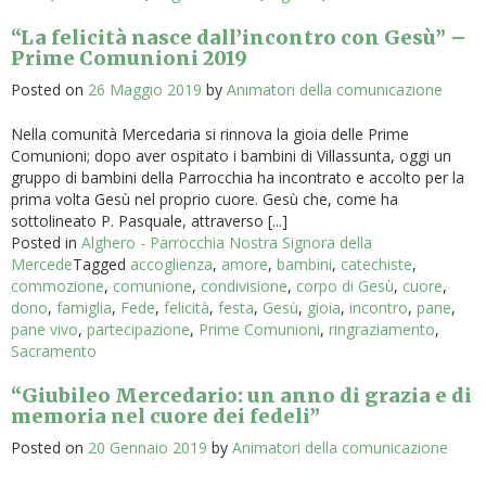
“La felicità nasce dall’incontro con Gesù” –
Prime Comunioni 2019
Posted on
26 Maggio 2019
by
Animatori della comunicazione
Nella comunità Mercedaria si rinnova la gioia delle Prime
Comunioni; dopo aver ospitato i bambini di Villassunta, oggi un
gruppo di bambini della Parrocchia ha incontrato e accolto per la
prima volta Gesù nel proprio cuore. Gesù che, come ha
sottolineato P. Pasquale, attraverso [...]
Posted in
Alghero - Parrocchia Nostra Signora della
Mercede
Tagged
accoglienza
,
amore
,
bambini
,
catechiste
,
commozione
,
comunione
,
condivisione
,
corpo di Gesù
,
cuore
,
dono
,
famiglia
,
Fede
,
felicità
,
festa
,
Gesù
,
gioia
,
incontro
,
pane
,
pane vivo
,
partecipazione
,
Prime Comunioni
,
ringraziamento
,
Sacramento
“Giubileo Mercedario: un anno di grazia e di
memoria nel cuore dei fedeli”
Posted on
20 Gennaio 2019
by
Animatori della comunicazione