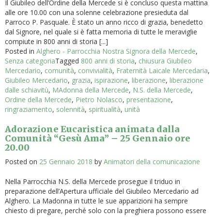
Il Giubileo dell’Ordine della Mercede si è concluso questa mattina
alle ore 10.00 con una solenne celebrazione presieduta dal
Parroco P. Pasquale. È stato un anno ricco di grazia, benedetto
dal Signore, nel quale si è fatta memoria di tutte le meraviglie
compiute in 800 anni di storia [...]
Posted in
Alghero - Parrocchia Nostra Signora della Mercede
,
Senza categoria
Tagged
800 anni di storia
,
chiusura Giubileo
Mercedario
,
comunità
,
convivialità
,
Fraternità Laicale Mercedaria
,
Giubileo Mercedario
,
grazia
,
ispirazione
,
liberazione
,
liberazione
dalle schiavitù
,
MAdonna della Mercede
,
N.S. della Mercede
,
Ordine della Mercede
,
Pietro Nolasco
,
presentazione
,
ringraziamento
,
solennità
,
spiritualità
,
unità
Adorazione Eucaristica animata dalla
Comunità “Gesù Ama” – 25 Gennaio ore
20.00
Posted on
25 Gennaio 2018
by
Animatori della comunicazione
Nella Parrocchia N.S. della Mercede prosegue il triduo in
preparazione dell’Apertura ufficiale del Giubileo Mercedario ad
Alghero. La Madonna in tutte le sue apparizioni ha sempre
chiesto di pregare, perché solo con la preghiera possono essere