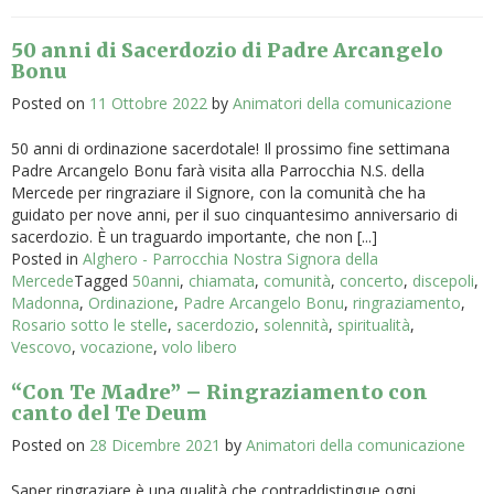
50 anni di Sacerdozio di Padre Arcangelo
Bonu
Posted on
11 Ottobre 2022
by
Animatori della comunicazione
50 anni di ordinazione sacerdotale! Il prossimo fine settimana
Padre Arcangelo Bonu farà visita alla Parrocchia N.S. della
Mercede per ringraziare il Signore, con la comunità che ha
guidato per nove anni, per il suo cinquantesimo anniversario di
sacerdozio. È un traguardo importante, che non [...]
Posted in
Alghero - Parrocchia Nostra Signora della
Mercede
Tagged
50anni
,
chiamata
,
comunità
,
concerto
,
discepoli
,
Madonna
,
Ordinazione
,
Padre Arcangelo Bonu
,
ringraziamento
,
Rosario sotto le stelle
,
sacerdozio
,
solennità
,
spiritualità
,
Vescovo
,
vocazione
,
volo libero
“Con Te Madre” – Ringraziamento con
canto del Te Deum
Posted on
28 Dicembre 2021
by
Animatori della comunicazione
Saper ringraziare è una qualità che contraddistingue ogni