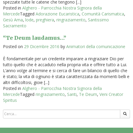
spezzate tutte le catene che tengono [...]
Posted in
Alghero - Parrocchia Nostra Signora della
Mercede
Tagged
Adorazione Eucaristica
,
Comunità Carismatica
,
Gesù Ama
,
lode
,
preghiera
,
ringraziamento
,
Santissimo
Sacramento
“Te Deum laudamus…”
Posted on
29 Dicembre 2016
by
Animatori della comunicazione
È fondamentale per un credente imparare a ringraziare Dio per
tutto quello che è accaduto nella propria vita e offrire tutto a Lui.
L’anno volge al termine e si cerca di fare un bilancio di quello che
è stato; la vita di ognuno è stata caratterizzata da momenti belli e
altri difficoltosi, gioie [...]
Posted in
Alghero - Parrocchia Nostra Signora della
Mercede
Tagged
ringraziamento
,
Santi
,
Te Deum
,
Veni Creator
Spiritus