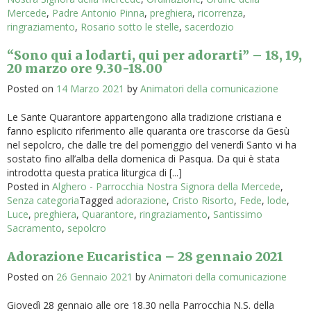
Mercede
,
Padre Antonio Pinna
,
preghiera
,
ricorrenza
,
ringraziamento
,
Rosario sotto le stelle
,
sacerdozio
“Sono qui a lodarti, qui per adorarti” – 18, 19,
20 marzo ore 9.30-18.00
Posted on
14 Marzo 2021
by
Animatori della comunicazione
Le Sante Quarantore appartengono alla tradizione cristiana e
fanno esplicito riferimento alle quaranta ore trascorse da Gesù
nel sepolcro, che dalle tre del pomeriggio del venerdì Santo vi ha
sostato fino all’alba della domenica di Pasqua. Da qui è stata
introdotta questa pratica liturgica di [...]
Posted in
Alghero - Parrocchia Nostra Signora della Mercede
,
Senza categoria
Tagged
adorazione
,
Cristo Risorto
,
Fede
,
lode
,
Luce
,
preghiera
,
Quarantore
,
ringraziamento
,
Santissimo
Sacramento
,
sepolcro
Adorazione Eucaristica – 28 gennaio 2021
Posted on
26 Gennaio 2021
by
Animatori della comunicazione
Giovedì 28 gennaio alle ore 18.30 nella Parrocchia N.S. della