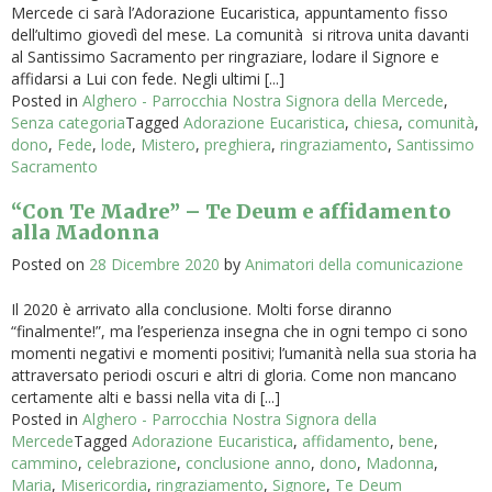
Mercede ci sarà l’Adorazione Eucaristica, appuntamento fisso
dell’ultimo giovedì del mese. La comunità si ritrova unita davanti
al Santissimo Sacramento per ringraziare, lodare il Signore e
affidarsi a Lui con fede. Negli ultimi [...]
Posted in
Alghero - Parrocchia Nostra Signora della Mercede
,
Senza categoria
Tagged
Adorazione Eucaristica
,
chiesa
,
comunità
,
dono
,
Fede
,
lode
,
Mistero
,
preghiera
,
ringraziamento
,
Santissimo
Sacramento
“Con Te Madre” – Te Deum e affidamento
alla Madonna
Posted on
28 Dicembre 2020
by
Animatori della comunicazione
Il 2020 è arrivato alla conclusione. Molti forse diranno
“finalmente!”, ma l’esperienza insegna che in ogni tempo ci sono
momenti negativi e momenti positivi; l’umanità nella sua storia ha
attraversato periodi oscuri e altri di gloria. Come non mancano
certamente alti e bassi nella vita di [...]
Posted in
Alghero - Parrocchia Nostra Signora della
Mercede
Tagged
Adorazione Eucaristica
,
affidamento
,
bene
,
cammino
,
celebrazione
,
conclusione anno
,
dono
,
Madonna
,
Maria
,
Misericordia
,
ringraziamento
,
Signore
,
Te Deum