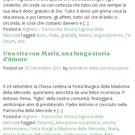
credente; chi crede sa con certezza che tutto ciò che riempie la
sua vita è dono gratuito di Dio. Tutto è dono: per prima cosa la
vita stessa, e poi l’amore, gli affetti, tutto ciò che di bello ci
circonda, le cose che contano davvero e [...]
Posted in
Alghero - Parrocchia Nostra Signora della
Mercede
Tagged
dono
,
Fede
,
gratuità
,
Madre
,
ringraziamento
,
Te
Deum
,
Vita
Una vita con Maria, una lunga storia
d’Amore
Posted on
20 Settembre 2021
by
Animatori della comunicazione
Il 24 settembre la Chiesa celebra la Festa liturgica della Madonna
della Mercede, quest’anno arricchita da una felice ricorrenza: P.
Antonio Pinna, “figlio” della nostra comunità, festeggerà
venticinque anni di presbiterato. Padre Antonio è cresciuto nella
Parrocchia della Mercede e [...]
Posted in
Alghero - Parrocchia Nostra Signora della
Mercede
Tagged
25esimo
,
Adorazione Eucaristica
,
amore
,
Anniversario
,
Festa liturgica Madonna della Mercede
,
Maria
,
Nostra Signora della Mercede
,
Ordinazione
,
Ordine della