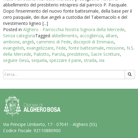
abbellimento del presbiterio intrapresi dal parroco P. Pasquale.
Dopo l’inserimento del nuovo fonte battesimale, della base per il
cero pasquale, dei due angeli a custodia del Tabernacolo e del
rivestimento ligneo [...]
Posted in
Alghero - Parrocchia Nostra Signora della Mercede
,
Senza categoria
Tagged
abbellimento
,
accoglienza
,
altare
,
ambone
,
angeli
,
cammino di Fede
,
discepoli di Emmaus
,
evangelisti
,
evangelizzare
,
Fede
,
fonte battesimale
,
missione
,
N.S.
della Mercede
,
Paliotto
,
Parola
,
presbiterio
,
Sacre Scritture
,
seguire Gesù
,
sequela
,
spezzare il pane
,
strada
,
via
Via Principe Umberto, 17 - 07041 - Alghero (SS)
Codice Fiscale. 92110880900