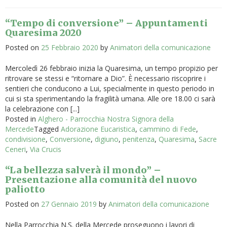
“Tempo di conversione” – Appuntamenti
Quaresima 2020
Posted on
25 Febbraio 2020
by
Animatori della comunicazione
Mercoledì 26 febbraio inizia la Quaresima, un tempo propizio per
ritrovare se stessi e “ritornare a Dio”. È necessario riscoprire i
sentieri che conducono a Lui, specialmente in questo periodo in
cui si sta sperimentando la fragilità umana. Alle ore 18.00 ci sarà
la celebrazione con [...]
Posted in
Alghero - Parrocchia Nostra Signora della
Mercede
Tagged
Adorazione Eucaristica
,
cammino di Fede
,
condivisione
,
Conversione
,
digiuno
,
penitenza
,
Quaresima
,
Sacre
Ceneri
,
Via Crucis
“La bellezza salverà il mondo” –
Presentazione alla comunità del nuovo
paliotto
Posted on
27 Gennaio 2019
by
Animatori della comunicazione
Nella Parrocchia N.S. della Mercede proseguono i lavori di