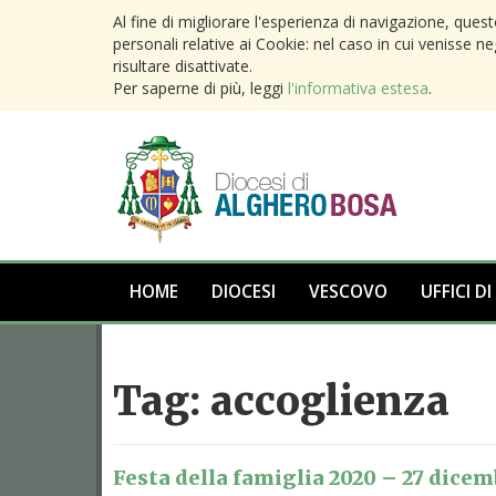
Al fine di migliorare l'esperienza di navigazione, ques
personali relative ai Cookie: nel caso in cui venisse n
risultare disattivate.
Per saperne di più, leggi
l'informativa estesa
.
HOME
DIOCESI
VESCOVO
UFFICI DI
Tag:
accoglienza
Festa della famiglia 2020 – 27 dicem