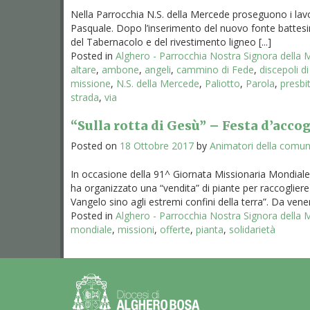
Nella Parrocchia N.S. della Mercede proseguono i lavor
Pasquale. Dopo l’inserimento del nuovo fonte battesim
del Tabernacolo e del rivestimento ligneo [...]
Posted in
Alghero - Parrocchia Nostra Signora della
altare
,
ambone
,
angeli
,
cammino di Fede
,
discepoli 
missione
,
N.S. della Mercede
,
Paliotto
,
Parola
,
presbi
strada
,
via
“Sulla rotta di Gesù” – Festa d’acc
Posted on
18 Ottobre 2017
by
Animatori della comun
In occasione della 91^ Giornata Missionaria Mondial
ha organizzato una “vendita” di piante per raccogliere 
Vangelo sino agli estremi confini della terra”. Da venerd
Posted in
Alghero - Parrocchia Nostra Signora della
mondiale
,
missioni
,
offerte
,
pianta
,
solidarietà