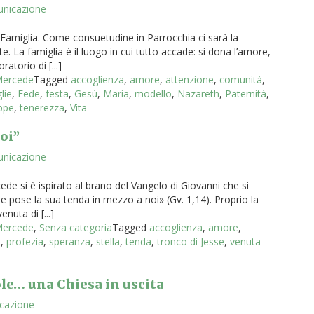
unicazione
 Famiglia. Come consuetudine in Parrocchia ci sarà la
e. La famiglia è il luogo in cui tutto accade: si dona l’amore,
atorio di [...]
 Mercede
Tagged
accoglienza
,
amore
,
attenzione
,
comunità
,
lie
,
Fede
,
festa
,
Gesù
,
Maria
,
modello
,
Nazareth
,
Paternità
,
ppe
,
tenerezza
,
Vita
oi”
unicazione
ede si è ispirato al brano del Vangelo di Giovanni che si
e e pose la sua tenda in mezzo a noi» (Gv. 1,14). Proprio la
nuta di [...]
 Mercede
,
Senza categoria
Tagged
accoglienza
,
amore
,
e
,
profezia
,
speranza
,
stella
,
tenda
,
tronco di Jesse
,
venuta
uole… una Chiesa in uscita
icazione