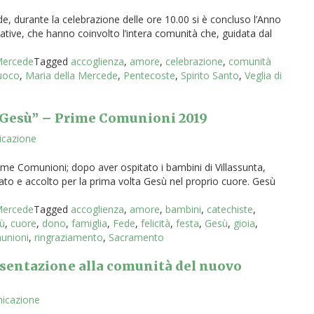
e, durante la celebrazione delle ore 10.00 si è concluso l’Anno
ziative, che hanno coinvolto l’intera comunità che, guidata dal
 Mercede
Tagged
accoglienza
,
amore
,
celebrazione
,
comunità
uoco
,
Maria della Mercede
,
Pentecoste
,
Spirito Santo
,
Veglia di
n Gesù” – Prime Comunioni 2019
icazione
rime Comunioni; dopo aver ospitato i bambini di Villassunta,
ato e accolto per la prima volta Gesù nel proprio cuore. Gesù
]
 Mercede
Tagged
accoglienza
,
amore
,
bambini
,
catechiste
,
sù
,
cuore
,
dono
,
famiglia
,
Fede
,
felicità
,
festa
,
Gesù
,
gioia
,
unioni
,
ringraziamento
,
Sacramento
esentazione alla comunità del nuovo
nicazione