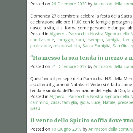
Posted on
26 Dicembre 2020
by
Animatori della com
Domenica 27 dicembre si celebra la festa della Sacra
celebrazione alle ore 11.00 con le famiglie protagonist
nasce la vita, ci si forma come persone; è dunque labor
Posted in
Alghero - Parrocchia Nostra Signora della
condivisione
,
coraggio
,
cura
,
esempio
,
famiglia
,
famig
protezione
,
responsabilità
,
Sacra Famiglia
,
San Giuse
“Ha messo la sua tenda in mezzo a n
Posted on
21 Dicembre 2019
by
Animatori della com
Quest’anno il presepe della Parrocchia N.S. della Merc
ascolterà il giorno di Natale: «Il Verbo si è fatto carn
tenda è simbolo dell’Incarnazione del Figlio di Dio, la ve
Posted in
Alghero - Parrocchia Nostra Signora della
cammino
,
casa
,
famiglia
,
gioia
,
Luce
,
Natale
,
presep
Gesù
Il vento dello Spirito soffia dove v
Posted on
10 Giugno 2019
by
Animatori della comun