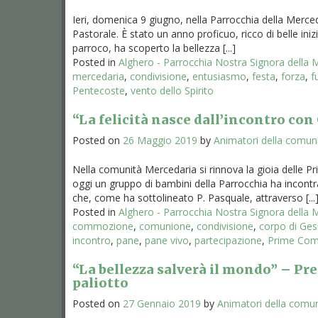
Ieri, domenica 9 giugno, nella Parrocchia della Merced
Pastorale. È stato un anno proficuo, ricco di belle ini
parroco, ha scoperto la bellezza [...]
Posted in
Alghero - Parrocchia Nostra Signora della
mercedaria
,
condivisione
,
entusiasmo
,
festa
,
forza
,
f
Pentecoste
,
vento dello Spirito
“La felicità nasce dall’incontro co
Posted on
26 Maggio 2019
by
Animatori della comun
Nella comunità Mercedaria si rinnova la gioia delle P
oggi un gruppo di bambini della Parrocchia ha incontr
che, come ha sottolineato P. Pasquale, attraverso [...
Posted in
Alghero - Parrocchia Nostra Signora della
commozione
,
comunione
,
condivisione
,
corpo di Ge
incontro
,
pane
,
pane vivo
,
partecipazione
,
Prime Com
“La bellezza salverà il mondo” – Pr
paliotto
Posted on
27 Gennaio 2019
by
Animatori della comu