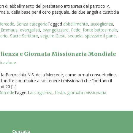
i di abbellimento del presbiterio intrapresi dal parroco P.
ale, della base per il cero pasquale, dei due angeli a custodia
 Mercede
,
Senza categoria
Tagged
abbellimento
,
accoglienza
,
di Emmaus
,
evangelisti
,
evangelizzare
,
Fede
,
fonte battesimale
,
terio
,
Sacre Scritture
,
seguire Gesù
,
sequela
,
spezzare il pane
,
oglienza e Giornata Missionaria Mondiale
icazione
e la Parrocchia N.S. della Mercede, come ormai consuetudine,
fondi e contribuire a sostenere i missionari che “portano il
ì 20 [...]
 Mercede
Tagged
accoglienza
,
festa
,
giornata missionaria
Contatti