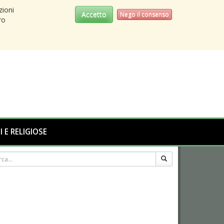
zioni
Accetto
Nego il consenso
ro
I E RELIGIOSE