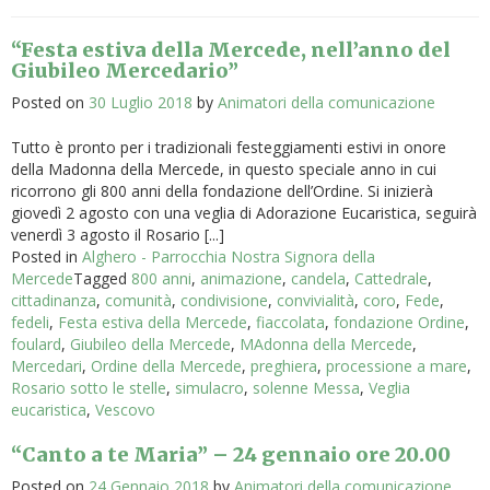
“Festa estiva della Mercede, nell’anno del
Giubileo Mercedario”
Posted on
30 Luglio 2018
by
Animatori della comunicazione
Tutto è pronto per i tradizionali festeggiamenti estivi in onore
della Madonna della Mercede, in questo speciale anno in cui
ricorrono gli 800 anni della fondazione dell’Ordine. Si inizierà
giovedì 2 agosto con una veglia di Adorazione Eucaristica, seguirà
venerdì 3 agosto il Rosario [...]
Posted in
Alghero - Parrocchia Nostra Signora della
Mercede
Tagged
800 anni
,
animazione
,
candela
,
Cattedrale
,
cittadinanza
,
comunità
,
condivisione
,
convivialità
,
coro
,
Fede
,
fedeli
,
Festa estiva della Mercede
,
fiaccolata
,
fondazione Ordine
,
foulard
,
Giubileo della Mercede
,
MAdonna della Mercede
,
Mercedari
,
Ordine della Mercede
,
preghiera
,
processione a mare
,
Rosario sotto le stelle
,
simulacro
,
solenne Messa
,
Veglia
eucaristica
,
Vescovo
“Canto a te Maria” – 24 gennaio ore 20.00
Posted on
24 Gennaio 2018
by
Animatori della comunicazione