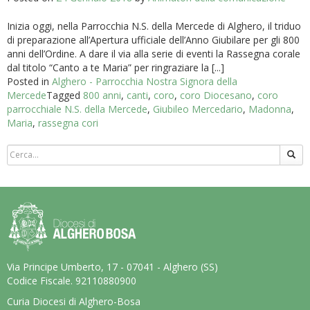
Inizia oggi, nella Parrocchia N.S. della Mercede di Alghero, il triduo
di preparazione all’Apertura ufficiale dell’Anno Giubilare per gli 800
anni dell’Ordine. A dare il via alla serie di eventi la Rassegna corale
dal titolo “Canto a te Maria” per ringraziare la [...]
Posted in
Alghero - Parrocchia Nostra Signora della
Mercede
Tagged
800 anni
,
canti
,
coro
,
coro Diocesano
,
coro
parrocchiale N.S. della Mercede
,
Giubileo Mercedario
,
Madonna
,
Maria
,
rassegna cori
Via Principe Umberto, 17 - 07041 - Alghero (SS)
Codice Fiscale. 92110880900
Curia Diocesi di Alghero-Bosa