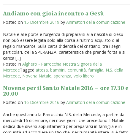
Andiamo con gioia incontro a Gesù
Posted on
15 Dicembre 2019
by
Animatori della comunicazione
Natale è alle porte e l’urgenza di prepararsi alla nascita di Gesù
non può essere legata solo alla corsa all’ultimo acquisto o al
regalo mancante. Sulla carta d’identità del cristiano, tra i segni
particolari, c’è la SPERANZA, caratteristica che prende forza e si
carica [...]
Posted in
Alghero - Parrocchia Nostra Signora della
Mercede
Tagged
attesa
,
bambini
,
comunità
,
famiglia
,
N.S. della
Mercede
,
Novena Natale
,
speranza
,
volo libero
Novene per il Santo Natale 2016 – ore 17.30 e
20.00
Posted on
16 Dicembre 2016
by
Animatori della comunicazione
Anche quest’anno la Parrocchia N.S. della Mercede, a partire da
mercoledì 16 dicembre, nei nove giorni che precedono il Natale
dedica due diversi appuntamenti per prepararsi in famiglia e in
comunità ad accogliere un Dio che, per l’umanità intera, si è fatto