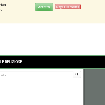
zioni
Accetto
Nego il consenso
ro
I E RELIGIOSE