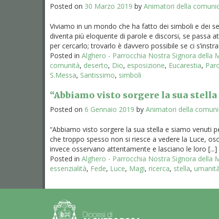
Posted on
30 Marzo 2019
by
Animatori della comuni
Viviamo in un mondo che ha fatto dei simboli e dei s
diventa più eloquente di parole e discorsi, se passa 
per cercarlo; trovarlo è davvero possibile se ci s’instrad
Posted in
Alghero - Parrocchia Nostra Signora della
comunità
,
deserto
,
Dio
,
esposizione
,
Eucarestia
,
Paro
S.Messa
,
Santissimo
,
simboli
“Abbiamo visto sorgere la sua stella
Posted on
6 Gennaio 2019
by
Animatori della comun
“Abbiamo visto sorgere la sua stella e siamo venuti pe
che troppo spesso non si riesce a vedere la Luce, os
invece osservano attentamente e lasciano le loro [...]
Posted in
Alghero - Parrocchia Nostra Signora della
essenzialità
,
Fede
,
Luce
,
Magi
,
ricerca
,
stella
,
umanit