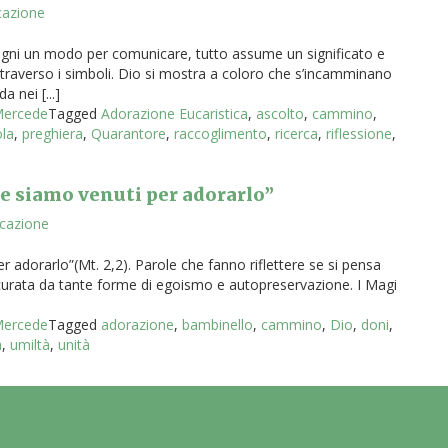
cazione
egni un modo per comunicare, tutto assume un significato e
attraverso i simboli. Dio si mostra a coloro che s’incamminano
a nei [...]
 Mercede
Tagged
Adorazione Eucaristica
,
ascolto
,
cammino
,
la
,
preghiera
,
Quarantore
,
raccoglimento
,
ricerca
,
riflessione
,
 e siamo venuti per adorarlo”
icazione
r adorarlo”(Mt. 2,2). Parole che fanno riflettere se si pensa
curata da tante forme di egoismo e autopreservazione. I Magi
 Mercede
Tagged
adorazione
,
bambinello
,
cammino
,
Dio
,
doni
,
à
,
umiltà
,
unità