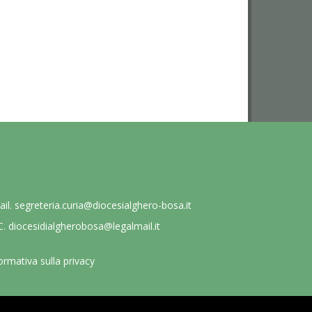
ail.
segreteria.curia@diocesialghero-bosa.it
C.
diocesidialgherobosa@legalmail.it
ormativa sulla privacy