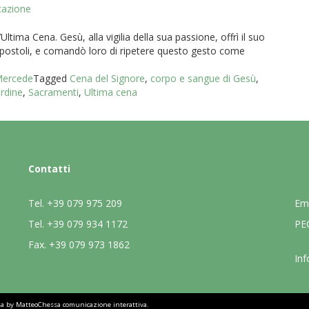
cazione
tima Cena. Gesù, alla vigilia della sua passione, offrì il suo
Apostoli, e comandò loro di ripetere questo gesto come
 Mercede
Tagged
Cena del Signore
,
corpo e sangue di Gesù
,
rdine
,
Sacramenti
,
Ultima cena
Contatti
Tel.
+39 079 975 209
Em
Tel.
+39 079 934 1172
PE
Fax.
+39 079 973 1862
Inf
sa by
MatteoChessa comunicazione interattiva
.