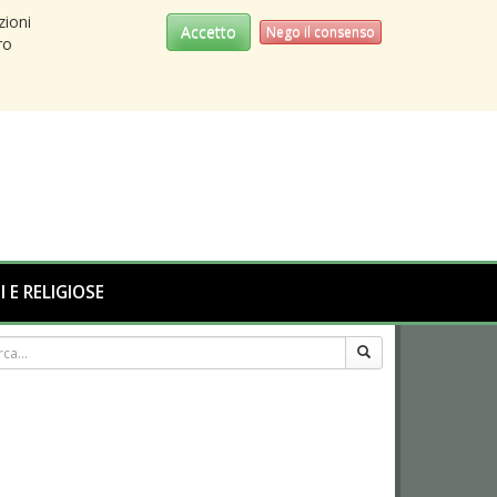
zioni
Accetto
Nego il consenso
ro
I E RELIGIOSE