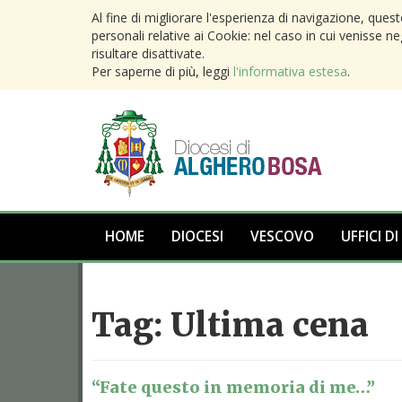
Al fine di migliorare l'esperienza di navigazione, ques
personali relative ai Cookie: nel caso in cui venisse n
risultare disattivate.
Per saperne di più, leggi
l'informativa estesa
.
HOME
DIOCESI
VESCOVO
UFFICI DI
Tag:
Ultima cena
“Fate questo in memoria di me…”