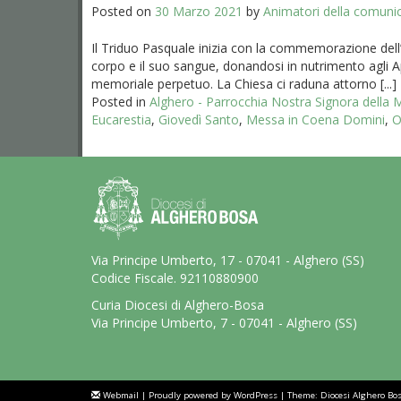
Posted on
30 Marzo 2021
by
Animatori della comuni
Il Triduo Pasquale inizia con la commemorazione dell’Ul
corpo e il suo sangue, donandosi in nutrimento agli 
memoriale perpetuo. La Chiesa ci raduna attorno [...]
Posted in
Alghero - Parrocchia Nostra Signora della
Eucarestia
,
Giovedì Santo
,
Messa in Coena Domini
,
O
Via Principe Umberto, 17 - 07041 - Alghero (SS)
Codice Fiscale. 92110880900
Curia Diocesi di Alghero-Bosa
Via Principe Umberto, 7 - 07041 - Alghero (SS)
Webmail
|
Proudly powered by WordPress
|
Theme: Diocesi Alghero Bo