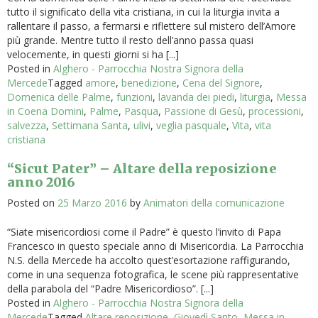
tutto il significato della vita cristiana, in cui la liturgia invita a
rallentare il passo, a fermarsi e riflettere sul mistero dell’Amore
più grande. Mentre tutto il resto dell’anno passa quasi
velocemente, in questi giorni si ha [...]
Posted in
Alghero - Parrocchia Nostra Signora della
Mercede
Tagged
amore
,
benedizione
,
Cena del Signore
,
Domenica delle Palme
,
funzioni
,
lavanda dei piedi
,
liturgia
,
Messa
in Coena Domini
,
Palme
,
Pasqua
,
Passione di Gesù
,
processioni
,
salvezza
,
Settimana Santa
,
ulivi
,
veglia pasquale
,
Vita
,
vita
cristiana
“Sicut Pater” – Altare della reposizione
anno 2016
Posted on
25 Marzo 2016
by
Animatori della comunicazione
“Siate misericordiosi come il Padre” è questo l’invito di Papa
Francesco in questo speciale anno di Misericordia. La Parrocchia
N.S. della Mercede ha accolto quest’esortazione raffigurando,
come in una sequenza fotografica, le scene più rappresentative
della parabola del “Padre Misericordioso”. [...]
Posted in
Alghero - Parrocchia Nostra Signora della
Mercede
Tagged
Altare reposizione
,
Giovedì Santo
,
Messa in