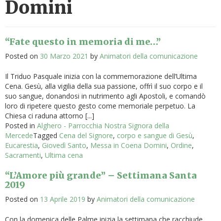
Domini
“Fate questo in memoria di me…”
Posted on
30 Marzo 2021
by
Animatori della comunicazione
Il Triduo Pasquale inizia con la commemorazione dell’Ultima
Cena. Gesù, alla vigilia della sua passione, offrì il suo corpo e il
suo sangue, donandosi in nutrimento agli Apostoli, e comandò
loro di ripetere questo gesto come memoriale perpetuo. La
Chiesa ci raduna attorno [...]
Posted in
Alghero - Parrocchia Nostra Signora della
Mercede
Tagged
Cena del Signore
,
corpo e sangue di Gesù
,
Eucarestia
,
Giovedì Santo
,
Messa in Coena Domini
,
Ordine
,
Sacramenti
,
Ultima cena
“L’Amore più grande” – Settimana Santa
2019
Posted on
13 Aprile 2019
by
Animatori della comunicazione
Con la domenica delle Palme inizia la settimana che racchiude