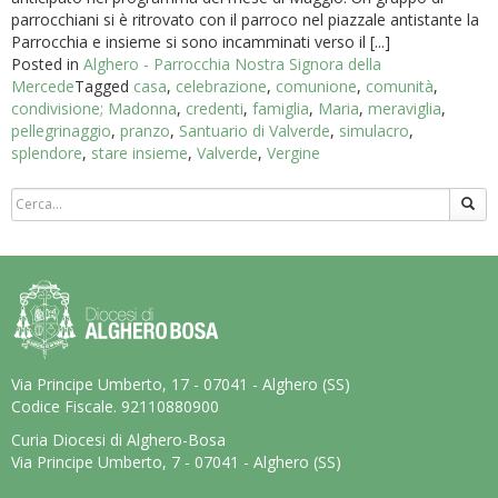
parrocchiani si è ritrovato con il parroco nel piazzale antistante la
Parrocchia e insieme si sono incamminati verso il [...]
Posted in
Alghero - Parrocchia Nostra Signora della
Mercede
Tagged
casa
,
celebrazione
,
comunione
,
comunità
,
condivisione; Madonna
,
credenti
,
famiglia
,
Maria
,
meraviglia
,
pellegrinaggio
,
pranzo
,
Santuario di Valverde
,
simulacro
,
splendore
,
stare insieme
,
Valverde
,
Vergine
Via Principe Umberto, 17 - 07041 - Alghero (SS)
Codice Fiscale. 92110880900
Curia Diocesi di Alghero-Bosa
Via Principe Umberto, 7 - 07041 - Alghero (SS)