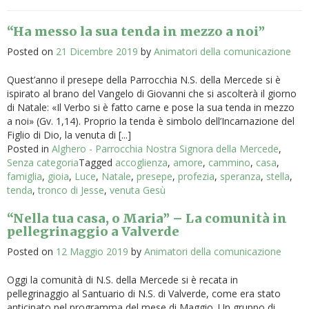
“Ha messo la sua tenda in mezzo a noi”
Posted on
21 Dicembre 2019
by
Animatori della comunicazione
Quest’anno il presepe della Parrocchia N.S. della Mercede si è
ispirato al brano del Vangelo di Giovanni che si ascolterà il giorno
di Natale: «Il Verbo si è fatto carne e pose la sua tenda in mezzo
a noi» (Gv. 1,14). Proprio la tenda è simbolo dell’Incarnazione del
Figlio di Dio, la venuta di [...]
Posted in
Alghero - Parrocchia Nostra Signora della Mercede
,
Senza categoria
Tagged
accoglienza
,
amore
,
cammino
,
casa
,
famiglia
,
gioia
,
Luce
,
Natale
,
presepe
,
profezia
,
speranza
,
stella
,
tenda
,
tronco di Jesse
,
venuta Gesù
“Nella tua casa, o Maria” – La comunità in
pellegrinaggio a Valverde
Posted on
12 Maggio 2019
by
Animatori della comunicazione
Oggi la comunità di N.S. della Mercede si è recata in
pellegrinaggio al Santuario di N.S. di Valverde, come era stato
anticipato nel programma del mese di Maggio. Un gruppo di