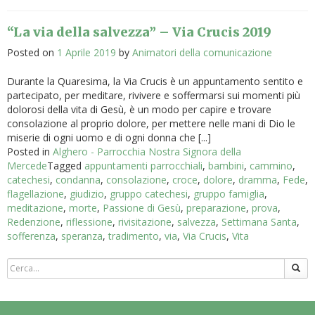
“La via della salvezza” – Via Crucis 2019
Posted on
1 Aprile 2019
by
Animatori della comunicazione
Durante la Quaresima, la Via Crucis è un appuntamento sentito e
partecipato, per meditare, rivivere e soffermarsi sui momenti più
dolorosi della vita di Gesù, è un modo per capire e trovare
consolazione al proprio dolore, per mettere nelle mani di Dio le
miserie di ogni uomo e di ogni donna che [...]
Posted in
Alghero - Parrocchia Nostra Signora della
Mercede
Tagged
appuntamenti parrocchiali
,
bambini
,
cammino
,
catechesi
,
condanna
,
consolazione
,
croce
,
dolore
,
dramma
,
Fede
,
flagellazione
,
giudizio
,
gruppo catechesi
,
gruppo famiglia
,
meditazione
,
morte
,
Passione di Gesù
,
preparazione
,
prova
,
Redenzione
,
riflessione
,
rivisitazione
,
salvezza
,
Settimana Santa
,
sofferenza
,
speranza
,
tradimento
,
via
,
Via Crucis
,
Vita