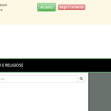
zioni
Accetto
Nego il consenso
ro
I E RELIGIOSE