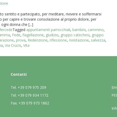
zione
 sentito e partecipato, per meditare, rivivere e soffermarsi
o per capire e trovare consolazione al proprio dolore, per
 ogni donna che [...]
 Mercede
Tagged
appuntamenti parrocchiali
,
bambini
,
cammino
,
ramma
,
Fede
,
flagellazione
,
giudizio
,
gruppo catechesi
,
gruppo
arazione
,
prova
,
Redenzione
,
riflessione
,
rivisitazione
,
salvezza
,
ia
,
Via Crucis
,
Vita
Contatti
Tel.
+39 079 975 209
Em
Tel.
+39 079 934 1172
PE
Fax.
+39 079 973 1862
Inf