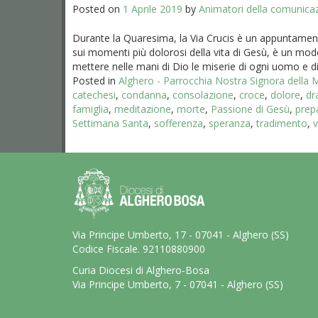
Posted on
1 Aprile 2019
by
Animatori della comunica
Durante la Quaresima, la Via Crucis è un appuntamento
sui momenti più dolorosi della vita di Gesù, è un mod
mettere nelle mani di Dio le miserie di ogni uomo e di
Posted in
Alghero - Parrocchia Nostra Signora della
catechesi
,
condanna
,
consolazione
,
croce
,
dolore
,
d
famiglia
,
meditazione
,
morte
,
Passione di Gesù
,
prep
Settimana Santa
,
sofferenza
,
speranza
,
tradimento
,
v
Via Principe Umberto, 17 - 07041 - Alghero (SS)
Codice Fiscale. 92110880900
Curia Diocesi di Alghero-Bosa
Via Principe Umberto, 7 - 07041 - Alghero (SS)