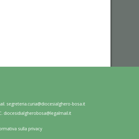
ail.
segreteria.curia@diocesialghero-bosa.it
C.
diocesidialgherobosa@legalmail.it
ormativa sulla privacy