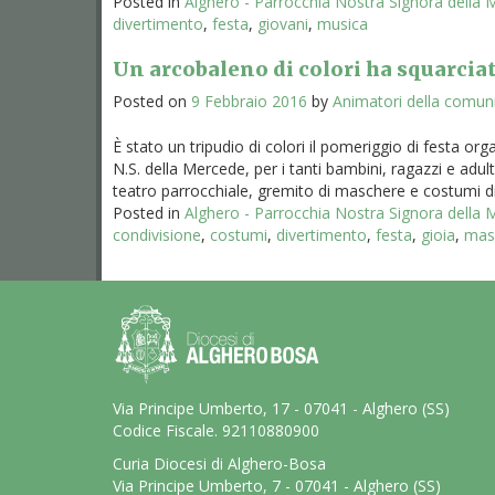
Posted in
Alghero - Parrocchia Nostra Signora della
divertimento
,
festa
,
giovani
,
musica
Un arcobaleno di colori ha squarciat
Posted on
9 Febbraio 2016
by
Animatori della comun
È stato un tripudio di colori il pomeriggio di festa or
N.S. della Mercede, per i tanti bambini, ragazzi e adult
teatro parrocchiale, gremito di maschere e costumi di [
Posted in
Alghero - Parrocchia Nostra Signora della
condivisione
,
costumi
,
divertimento
,
festa
,
gioia
,
mas
Via Principe Umberto, 17 - 07041 - Alghero (SS)
Codice Fiscale. 92110880900
Curia Diocesi di Alghero-Bosa
Via Principe Umberto, 7 - 07041 - Alghero (SS)