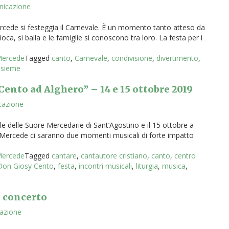
nicazione
rcede si festeggia il Carnevale. È un momento tanto atteso da
gioca, si balla e le famiglie si conoscono tra loro. La festa per i
 Mercede
Tagged
canto
,
Carnevale
,
condivisione
,
divertimento
,
nsieme
Cento ad Alghero” – 14 e 15 ottobre 2019
cazione
ale delle Suore Mercedarie di Sant’Agostino e il 15 ottobre a
la Mercede ci saranno due momenti musicali di forte impatto
 Mercede
Tagged
cantare
,
cantautore cristiano
,
canto
,
centro
Don Giosy Cento
,
festa
,
incontri musicali
,
liturgia
,
musica
,
n concerto
cazione