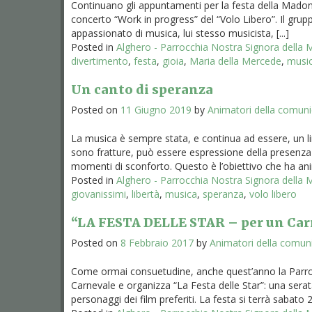
Continuano gli appuntamenti per la festa della Madon
concerto “Work in progress” del “Volo Libero”. Il grup
appassionato di musica, lui stesso musicista, [...]
Posted in
Alghero - Parrocchia Nostra Signora della
divertimento
,
festa
,
gioia
,
Maria della Mercede
,
musi
Un canto di speranza
Posted on
11 Giugno 2019
by
Animatori della comun
La musica è sempre stata, e continua ad essere, un li
sono fratture, può essere espressione della presenza
momenti di sconforto. Questo è l’obiettivo che ha anim
Posted in
Alghero - Parrocchia Nostra Signora della
giovanissimi
,
libertà
,
musica
,
speranza
,
volo libero
“LA FESTA DELLE STAR – per un Carn
Posted on
8 Febbraio 2017
by
Animatori della comun
Come ormai consuetudine, anche quest’anno la Parrocc
Carnevale e organizza “La Festa delle Star”: una ser
personaggi dei film preferiti. La festa si terrà sabato 2