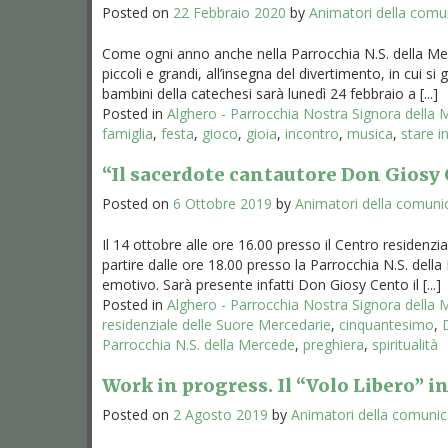
Posted on
22 Febbraio 2020
by
Animatori della comu
Come ogni anno anche nella Parrocchia N.S. della Me
piccoli e grandi, all’insegna del divertimento, in cui si 
bambini della catechesi sarà lunedì 24 febbraio a [...]
Posted in
Alghero - Parrocchia Nostra Signora della
famiglia
,
festa
,
gioco
,
gioia
,
incontro
,
musica
,
stare i
“Il sacerdote cantautore Don Giosy 
Posted on
6 Ottobre 2019
by
Animatori della comuni
Il 14 ottobre alle ore 16.00 presso il Centro residenzi
partire dalle ore 18.00 presso la Parrocchia N.S. del
emotivo. Sarà presente infatti Don Giosy Cento il [...]
Posted in
Alghero - Parrocchia Nostra Signora della
residenziale delle Suore Mercedarie
,
cinquantesimo
,
Parrocchia N.S. della Mercede
,
preghiera
,
spiritualità
Work in progress. Il “Volo Libero” i
Posted on
2 Agosto 2019
by
Animatori della comuni