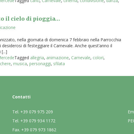
 Mercede
Tagged
canti
,
Carnevale
,
cinema
,
condivisione
,
danza
,
o il cielo di pioggia…
icazione
ganizzato, nella giornata di domenica 7 febbraio nella Parrocchia
i desiderosi di festeggiare il Carnevale. Anche quest’anno il
...]
 Mercede
Tagged
allegria
,
animazione
,
Carnevale
,
colori
,
chere
,
musica
,
personaggi
,
sfilata
Contatti
Tel.
+39 079 975 209
Em
Tel.
+39 079 934 1172
PE
Fax.
+39 079 973 1862