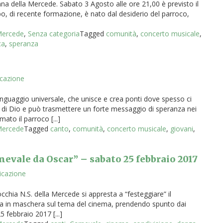
na della Mercede. Sabato 3 Agosto alle ore 21,00 è previsto il
po, di recente formazione, è nato dal desiderio del parroco,
 Mercede
,
Senza categoria
Tagged
comunità
,
concerto musicale
,
ca
,
speranza
icazione
nguaggio universale, che unisce e crea ponti dove spesso ci
 di Dio e può trasmettere un forte messaggio di speranza nei
ato il parroco [...]
 Mercede
Tagged
canto
,
comunità
,
concerto musicale
,
giovani
,
evale da Oscar” – sabato 25 febbraio 2017
icazione
hia N.S. della Mercede si appresta a “festeggiare” il
ata in maschera sul tema del cinema, prendendo spunto dai
5 febbraio 2017 [...]