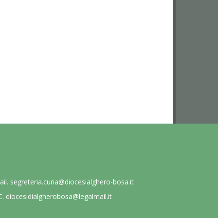
ail.
segreteria.curia@diocesialghero-bosa.it
C.
diocesidialgherobosa@legalmail.it