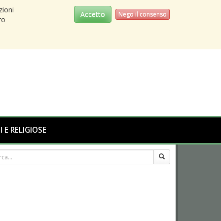
zioni
Accetto
Nego il consenso
ro
I E RELIGIOSE