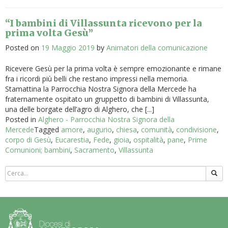
“I bambini di Villassunta ricevono per la
prima volta Gesù”
Posted on
19 Maggio 2019
by
Animatori della comunicazione
Ricevere Gesù per la prima volta è sempre emozionante e rimane
fra i ricordi più belli che restano impressi nella memoria.
Stamattina la Parrocchia Nostra Signora della Mercede ha
fraternamente​ ospitato un gruppetto di bambini di Villassunta,
una delle borgate dell’agro di Alghero, che [...]
Posted in
Alghero - Parrocchia Nostra Signora della
Mercede
Tagged
amore
,
augurio
,
chiesa
,
comunità
,
condivisione
,
corpo di Gesù
,
Eucarestia
,
Fede
,
gioia
,
ospitalità
,
pane
,
Prime
Comunioni; bambini
,
Sacramento
,
Villassunta