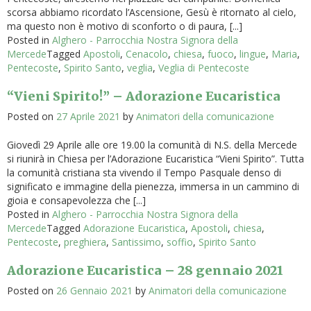
scorsa abbiamo ricordato l’Ascensione, Gesù è ritornato al cielo,
ma questo non è motivo di sconforto o di paura, [...]
Posted in
Alghero - Parrocchia Nostra Signora della
Mercede
Tagged
Apostoli
,
Cenacolo
,
chiesa
,
fuoco
,
lingue
,
Maria
,
Pentecoste
,
Spirito Santo
,
veglia
,
Veglia di Pentecoste
“Vieni Spirito!” – Adorazione Eucaristica
Posted on
27 Aprile 2021
by
Animatori della comunicazione
Giovedì 29 Aprile alle ore 19.00 la comunità di N.S. della Mercede
si riunirà in Chiesa per l’Adorazione Eucaristica “Vieni Spirito”. Tutta
la comunità cristiana sta vivendo il Tempo Pasquale denso di
significato e immagine della pienezza, immersa in un cammino di
gioia e consapevolezza che [...]
Posted in
Alghero - Parrocchia Nostra Signora della
Mercede
Tagged
Adorazione Eucaristica
,
Apostoli
,
chiesa
,
Pentecoste
,
preghiera
,
Santissimo
,
soffio
,
Spirito Santo
Adorazione Eucaristica – 28 gennaio 2021
Posted on
26 Gennaio 2021
by
Animatori della comunicazione