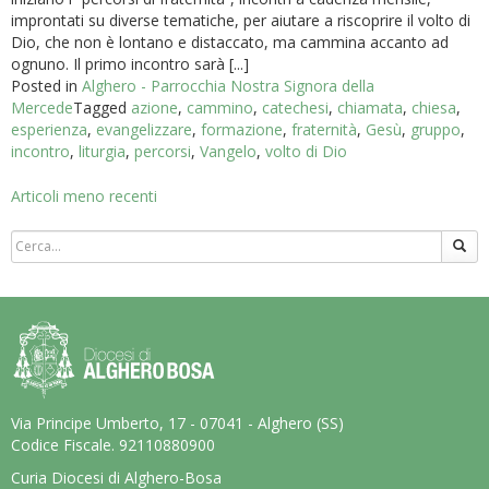
improntati su diverse tematiche, per aiutare a riscoprire il volto di
Dio, che non è lontano e distaccato, ma cammina accanto ad
ognuno. Il primo incontro sarà [...]
Posted in
Alghero - Parrocchia Nostra Signora della
Mercede
Tagged
azione
,
cammino
,
catechesi
,
chiamata
,
chiesa
,
esperienza
,
evangelizzare
,
formazione
,
fraternità
,
Gesù
,
gruppo
,
incontro
,
liturgia
,
percorsi
,
Vangelo
,
volto di Dio
Navigazione
Articoli meno recenti
articoli
Via Principe Umberto, 17 - 07041 - Alghero (SS)
Codice Fiscale. 92110880900
Curia Diocesi di Alghero-Bosa