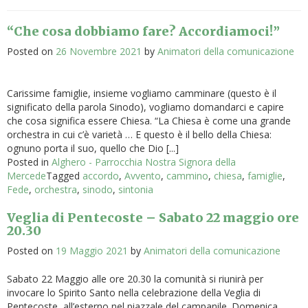
“Che cosa dobbiamo fare? Accordiamoci!”
Posted on
26 Novembre 2021
by
Animatori della comunicazione
Carissime famiglie, insieme vogliamo camminare (questo è il
significato della parola Sinodo), vogliamo domandarci e capire
che cosa significa essere Chiesa. “La Chiesa è come una grande
orchestra in cui c’è varietà … E questo è il bello della Chiesa:
ognuno porta il suo, quello che Dio [...]
Posted in
Alghero - Parrocchia Nostra Signora della
Mercede
Tagged
accordo
,
Avvento
,
cammino
,
chiesa
,
famiglie
,
Fede
,
orchestra
,
sinodo
,
sintonia
Veglia di Pentecoste – Sabato 22 maggio ore
20.30
Posted on
19 Maggio 2021
by
Animatori della comunicazione
Sabato 22 Maggio alle ore 20.30 la comunità si riunirà per
invocare lo Spirito Santo nella celebrazione della Veglia di
Pentecoste, all’esterno nel piazzale del campanile. Domenica