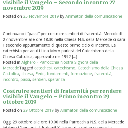
visibile il Vangelo – Secondo incontro 27
novembre 2019
Posted on
25 Novembre 2019
by
Animatori della comunicazione
Continuano i “passi” per costruire sentieri di fraternità. Mercoledì
27 novembre alle ore 18.30 nella Chiesa N.S. della Mercede ci sarà
il secondo appuntamento di questo primo ciclo di incontri. La
catechista per adulti Lina Moro parlerà del Catechismo della
Chiesa Cattolica, approvato nel 1992 [...]
Posted in
Alghero - Parrocchia Nostra Signora della
Mercede
Tagged
catechesi
,
catechismo
,
Catechismo della Chiesa
Cattolica
,
chiesa
,
Fede
,
fondamenti
,
formazione
,
fraternità
,
incontro
,
passi
,
sentieri
,
speranza
Costruire sentieri di fraternità per rendere
visibile il Vangelo – Primo incontro 29
ottobre 2019
Posted on
29 Ottobre 2019
by
Animatori della comunicazione
Oggi 29 ottobre alle ore 19.00 nella Parrocchia N.S. della Mercede
iniziano i “percorsi di fraternità”, incontri a cadenza mensile,