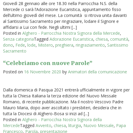
Giovedì 28 gennaio alle ore 18.30 nella Parrocchia N.S. della
Mercede ci sarà l’Adorazione Eucaristica, appuntamento fisso
dell’ultimo giovedì del mese. La comunità si ritrova unita davanti
al Santissimo Sacramento per ringraziare, lodare il Signore e
affidarsi a Lui con fede. Negli ultimi [...]
Posted in
Alghero - Parrocchia Nostra Signora della Mercede
,
Senza categoria
Tagged
Adorazione Eucaristica
,
chiesa
,
comunità
,
dono
,
Fede
,
lode
,
Mistero
,
preghiera
,
ringraziamento
,
Santissimo
Sacramento
“Celebriamo con nuove Parole”
Posted on
16 Novembre 2020
by
Animatori della comunicazione
Dalla domenica di Pasqua 2021 entrerà ufficialmente in vigore per
tutta la Chiesa Italiana la terza edizione del Nuovo Messale
Romano, di recente pubblicazione. Ma il nostro Vescovo Padre
Mauro Maria, dopo aver ascoltato i presbiteri, desidera che in
tutta la Diocesi di Alghero-Bosa si inizi ad [...]
Posted in
Alghero - Parrocchia Nostra Signora della
Mercede
Tagged
Avvento
,
chiesa
,
liturgia
,
Nuovo Messale
,
Papa
Francesco
,
Parola
,
presentazione