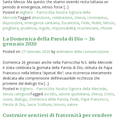
Santa Messa. Ma questo che stiamo vivendo resta tuttavia un
periodo di emergenza, intriso forse [...]
Posted in
Alghero - Parrocchia Nostra Signora della
Mercede
Tagged
attenzione
,
celebrazioni
,
chiesa
,
coronavirus
,
disposizioni
,
emergenza sanitaria
,
Eucarestia
,
Fede
,
fedeli
,
Messe
,
preghiera
,
prudenza
,
regole
,
responsabilità
,
ricominciare
,
rifiorire
La Domenica della Parola di Dio – 26
gennaio 2020
Posted on
27 Gennaio 2020
by
Animatori della comunicazione
Domenica 26 gennaio anche nella Parrocchia N.S. della Mercede
è stata celebrata la giornata della Parola di Dio, istituita da Papa
Francesco nella lettera “Aperuit Illis”; una ricorrenza interamente
dedicata alla comprensione dell’inesauribile ricchezza che
proviene dal dialogo tra [...]
Posted in
Alghero - Parrocchia Nostra Signora della Mercede
,
Senza categoria
Tagged
ascolto
,
azione quotidiana
,
chiesa
,
Cristo
,
cuore
,
dialogo
,
Domenica della Parola
,
Fede
,
Papa Francesco
,
Parola di Dio
,
Sacre Scritture
,
tesoro
,
valore
Costruire sentieri di fraternità per rendere