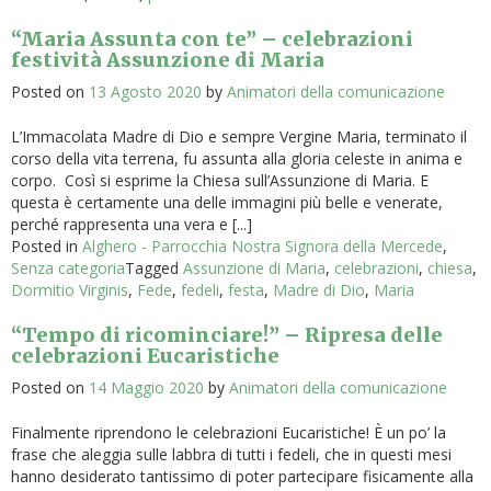
“Maria Assunta con te” – celebrazioni
festività Assunzione di Maria
Posted on
13 Agosto 2020
by
Animatori della comunicazione
L’Immacolata Madre di Dio e sempre Vergine Maria, terminato il
corso della vita terrena, fu assunta alla gloria celeste in anima e
corpo. Così si esprime la Chiesa sull’Assunzione di Maria. E
questa è certamente una delle immagini più belle e venerate,
perché rappresenta una vera e [...]
Posted in
Alghero - Parrocchia Nostra Signora della Mercede
,
Senza categoria
Tagged
Assunzione di Maria
,
celebrazioni
,
chiesa
,
Dormitio Virginis
,
Fede
,
fedeli
,
festa
,
Madre di Dio
,
Maria
“Tempo di ricominciare!” – Ripresa delle
celebrazioni Eucaristiche
Posted on
14 Maggio 2020
by
Animatori della comunicazione
Finalmente riprendono le celebrazioni Eucaristiche! È un po’ la
frase che aleggia sulle labbra di tutti i fedeli, che in questi mesi
hanno desiderato tantissimo di poter partecipare fisicamente alla