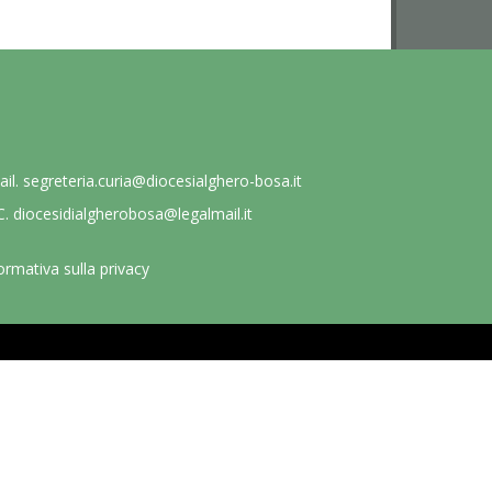
ail.
segreteria.curia@diocesialghero-bosa.it
C.
diocesidialgherobosa@legalmail.it
ormativa sulla privacy