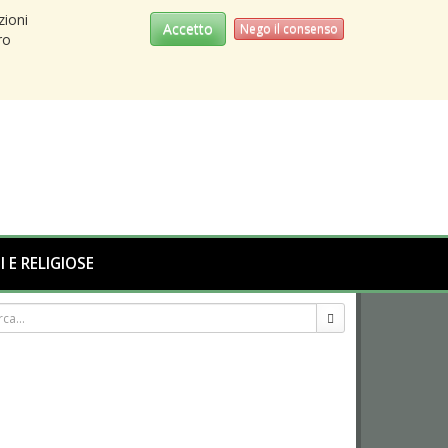
zioni
Accetto
Nego il consenso
ro
I E RELIGIOSE