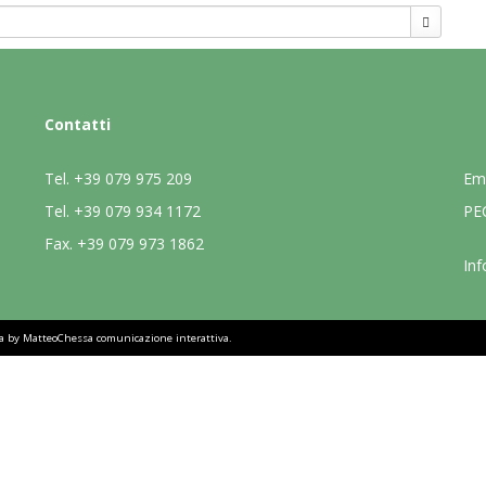
Contatti
Tel.
+39 079 975 209
Em
Tel.
+39 079 934 1172
PE
Fax.
+39 079 973 1862
Inf
sa by
MatteoChessa comunicazione interattiva
.