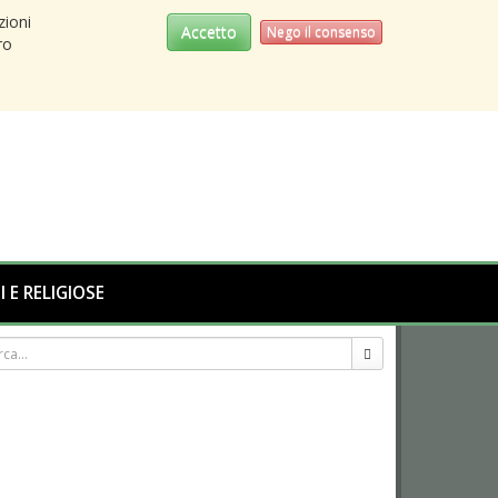
zioni
Accetto
Nego il consenso
ro
I E RELIGIOSE