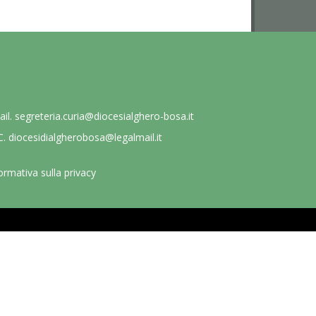
ail.
segreteria.curia@diocesialghero-bosa.it
C.
diocesidialgherobosa@legalmail.it
ormativa sulla privacy