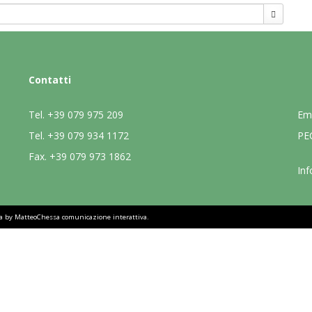
Contatti
Tel.
+39 079 975 209
Em
Tel.
+39 079 934 1172
PE
Fax.
+39 079 973 1862
Inf
sa by
MatteoChessa comunicazione interattiva
.