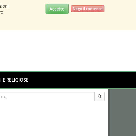
zioni
Accetto
Nego il consenso
ro
I E RELIGIOSE