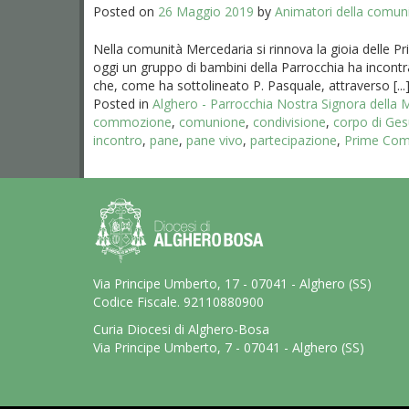
Posted on
26 Maggio 2019
by
Animatori della comun
Nella comunità Mercedaria si rinnova la gioia delle P
oggi un gruppo di bambini della Parrocchia ha incontr
che, come ha sottolineato P. Pasquale, attraverso [...
Posted in
Alghero - Parrocchia Nostra Signora della
commozione
,
comunione
,
condivisione
,
corpo di Ge
incontro
,
pane
,
pane vivo
,
partecipazione
,
Prime Com
Via Principe Umberto, 17 - 07041 - Alghero (SS)
Codice Fiscale. 92110880900
Curia Diocesi di Alghero-Bosa
Via Principe Umberto, 7 - 07041 - Alghero (SS)