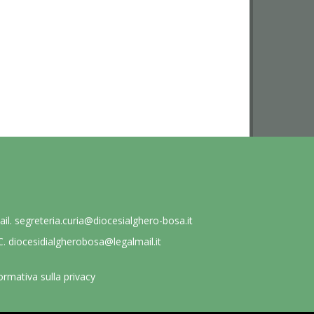
ail.
segreteria.curia@diocesialghero-bosa.it
C.
diocesidialgherobosa@legalmail.it
ormativa sulla privacy