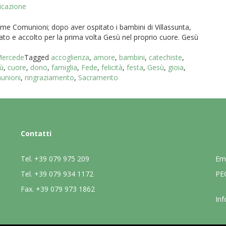
icazione
rime Comunioni; dopo aver ospitato i bambini di Villassunta,
ato e accolto per la prima volta Gesù nel proprio cuore. Gesù
]
 Mercede
Tagged
accoglienza
,
amore
,
bambini
,
catechiste
,
sù
,
cuore
,
dono
,
famiglia
,
Fede
,
felicità
,
festa
,
Gesù
,
gioia
,
unioni
,
ringraziamento
,
Sacramento
Contatti
Tel.
+39 079 975 209
Em
Tel.
+39 079 934 1172
PE
Fax.
+39 079 973 1862
Inf