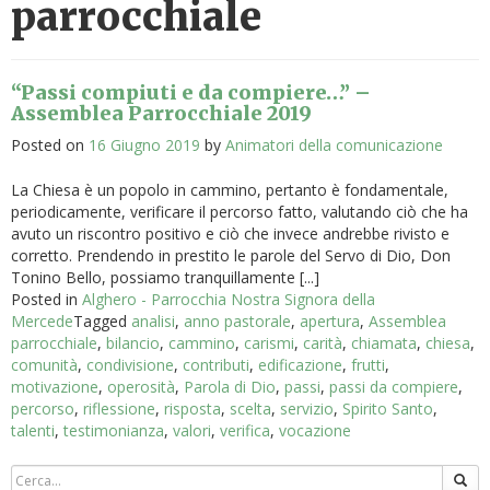
parrocchiale
“Passi compiuti e da compiere…” –
Assemblea Parrocchiale 2019
Posted on
16 Giugno 2019
by
Animatori della comunicazione
La Chiesa è un popolo in cammino, pertanto è fondamentale,
periodicamente, verificare il percorso fatto, valutando ciò che ha
avuto un riscontro positivo e ciò che invece andrebbe rivisto e
corretto. Prendendo in prestito le parole del Servo di Dio, Don
Tonino Bello, possiamo tranquillamente [...]
Posted in
Alghero - Parrocchia Nostra Signora della
Mercede
Tagged
analisi
,
anno pastorale
,
apertura
,
Assemblea
parrocchiale
,
bilancio
,
cammino
,
carismi
,
carità
,
chiamata
,
chiesa
,
comunità
,
condivisione
,
contributi
,
edificazione
,
frutti
,
motivazione
,
operosità
,
Parola di Dio
,
passi
,
passi da compiere
,
percorso
,
riflessione
,
risposta
,
scelta
,
servizio
,
Spirito Santo
,
talenti
,
testimonianza
,
valori
,
verifica
,
vocazione