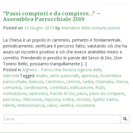
“Passi compiuti e da compiere…” –
Assemblea Parrocchiale 2019
Posted on
16 Giugno 2019
by
Animatori della comunicazione
La Chiesa è un popolo in cammino, pertanto è fondamentale,
periodicamente, verificare il percorso fatto, valutando ciò che ha
avuto un riscontro positivo e ciò che invece andrebbe rivisto e
corretto. Prendendo in prestito le parole del Servo di Dio, Don
Tonino Bello, possiamo tranquillamente [...]
Posted in
Alghero - Parrocchia Nostra Signora della
Mercede
Tagged
analisi
,
anno pastorale
,
apertura
,
Assemblea
parrocchiale
,
bilancio
,
cammino
,
carismi
,
carità
,
chiamata
,
chiesa
,
comunità
,
condivisione
,
contributi
,
edificazione
,
frutti
,
motivazione
,
operosità
,
Parola di Dio
,
passi
,
passi da compiere
,
percorso
,
riflessione
,
risposta
,
scelta
,
servizio
,
Spirito Santo
,
talenti
,
testimonianza
,
valori
,
verifica
,
vocazione