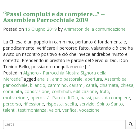
“Passi compiuti e da compiere…” –
Assemblea Parrocchiale 2019
Posted on
16 Giugno 2019
by
Animatori della comunicazione
La Chiesa è un popolo in cammino, pertanto è fondamentale,
periodicamente, verificare il percorso fatto, valutando ciò che ha
avuto un riscontro positivo e ciò che invece andrebbe rivisto e
corretto. Prendendo in prestito le parole del Servo di Dio, Don
Tonino Bello, possiamo tranquillamente [...]
Posted in
Alghero - Parrocchia Nostra Signora della
Mercede
Tagged
analisi
,
anno pastorale
,
apertura
,
Assemblea
parrocchiale
,
bilancio
,
cammino
,
carismi
,
carità
,
chiamata
,
chiesa
,
comunità
,
condivisione
,
contributi
,
edificazione
,
frutti
,
motivazione
,
operosità
,
Parola di Dio
,
passi
,
passi da compiere
,
percorso
,
riflessione
,
risposta
,
scelta
,
servizio
,
Spirito Santo
,
talenti
,
testimonianza
,
valori
,
verifica
,
vocazione