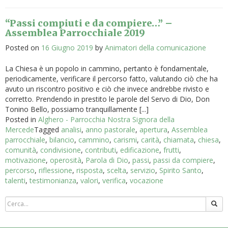
“Passi compiuti e da compiere…” –
Assemblea Parrocchiale 2019
Posted on
16 Giugno 2019
by
Animatori della comunicazione
La Chiesa è un popolo in cammino, pertanto è fondamentale,
periodicamente, verificare il percorso fatto, valutando ciò che ha
avuto un riscontro positivo e ciò che invece andrebbe rivisto e
corretto. Prendendo in prestito le parole del Servo di Dio, Don
Tonino Bello, possiamo tranquillamente [...]
Posted in
Alghero - Parrocchia Nostra Signora della
Mercede
Tagged
analisi
,
anno pastorale
,
apertura
,
Assemblea
parrocchiale
,
bilancio
,
cammino
,
carismi
,
carità
,
chiamata
,
chiesa
,
comunità
,
condivisione
,
contributi
,
edificazione
,
frutti
,
motivazione
,
operosità
,
Parola di Dio
,
passi
,
passi da compiere
,
percorso
,
riflessione
,
risposta
,
scelta
,
servizio
,
Spirito Santo
,
talenti
,
testimonianza
,
valori
,
verifica
,
vocazione